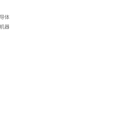
导体
。机器