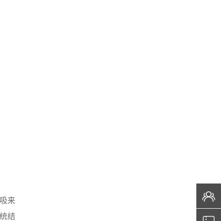
吸来
统结