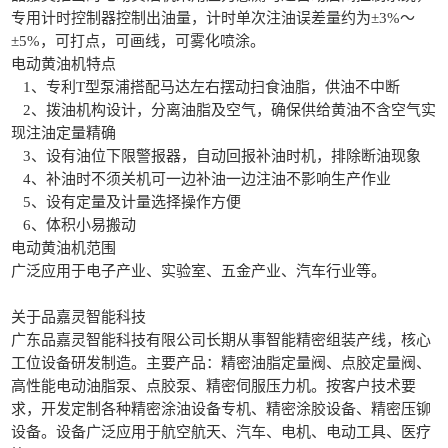
专用计时控制器控制出油量，计时单次注油误差量约为±3%〜
±5%，可打点，可画线，可雾化喷涂。
电动黄油机特点
1、专利T型泵浦搭配马达左右摆动扫食油脂，供油不中断
2、拨油机构设计，分离油脂及空气，确保供给黄油不含空气实
现注油定量精确
3、设有油位下限警报器，自动回报补油时机，排除断油现象
4、补油时不须关机可一边补油一边注油不影响生产作业
5、设有定量及计量选择操作方便
6、体积小易搬动
电动黄油机范围
广泛应用于电子产业、实验室、五金产业、汽车行业等。
关于品嘉灵智能科技
广东品嘉灵智能科技有限公司长期从事智能精密组装产线，核心
工位设备研发制造。主要产品：精密油脂定量阀、点胶定量阀、
高性能电动油脂泵、点胶泵、精密伺服压力机。按客户技术要
求，开发定制各种精密涂油设备专机、精密涂胶设备、精密压铆
设备。设备广泛应用于航空航天、汽车、电机、电动工具、医疗