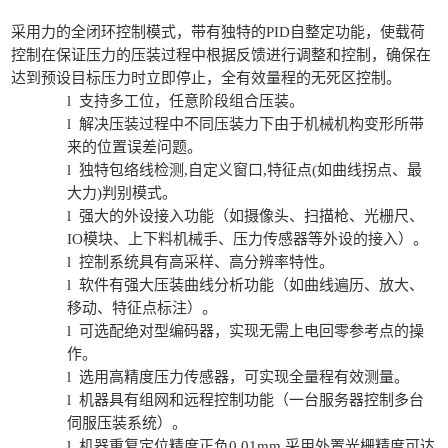
采用力的全闭环控制模式，带有独特的PID自整定功能，使载荷
控制在保证压力的压装过程中根据反馈进行调整和控制，确保在
达到预设目标压力时立即停止，全有效量程的无死区控制。
l 支持多工位，任意阶段组合压装。
l 解决压装过程中不同压装力下由于机械机构变形所带
来的位置误差问题。
l 独特包络线检测,自定义窗口,特征点(如曲线拐点、最
大力)判别模式。
l 强大的外设接入功能（如摄像头、扫描枪、光栅尺、
IO模块、上下料机械手、压力传感器等外设的接入）。
l 控制系统具有高采样、高分辨率特性。
l 软件有强大压装曲线分析功能（如曲线遍历、放大、
移动、特征点标注）。
l 可选配绝对型编码器，实现无需上电回零参考点的操
作。
l 选用高精度压力传感器，可实现全量程有效测量。
l 机器具有组网和远程控制功能（一台服务器控制多台
伺服压装系统）。
l 机器重复定位精度正负0.01mm,采用外置光栅精度可达