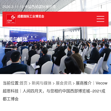
2026.3.11-13 中国西部国际博览城
Chinese
成都国际工业博览会
新闻与媒体
当前位置:
首页
>
新闻与媒体
>
展会资讯
> 展商推介｜Vecow
超恩科技｜人间四月天，与您相约中国西部博览城--2021成
都工博会