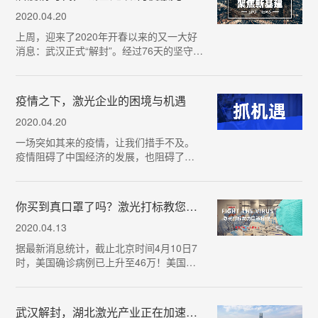
前境外疫情快速扩散蔓延…
2020.04.20
上周，迎来了2020年开春以来的又一大好
消息：武汉正式“解封”。经过76天的坚守，
江城迎来重启。国内全面解封，全国各地
的复工复产稳步推进，这也意味着自新冠
疫情发生以来，在我国积极的防疫措施以
疫情之下，激光企业的困境与机遇
及全国人民的配合…
2020.04.20
一场突如其来的疫情，让我们措手不及。
疫情阻碍了中国经济的发展，也阻碍了激
光企业的前进脚步。工厂不能按时开工，
员工不能及时上班，订单不能及时交
付……这种停滞给企业的发展带来了重重
你买到真口罩了吗？激光打标教您辨真伪！
困境，由此引发的“蝴蝶效…
2020.04.13
据最新消息统计，截止北京时间4月10日7
时，美国确诊病例已上升至46万！美国接
受中国口罩标准，开始大量采购KN95口
罩。日前，3M公司表示，已与特朗普政府
达成一项计划，未来三个月将进口1.665亿
武汉解封，湖北激光产业正在加速重启中！