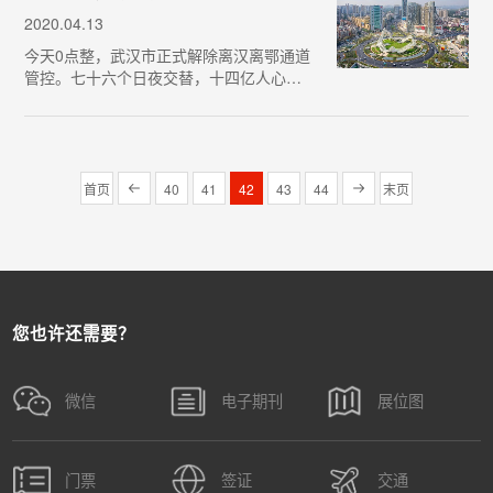
只N95口罩，主要来…
2020.04.13
今天0点整，武汉市正式解除离汉离鄂通道
管控。七十六个日夜交替，十四亿人心头
萦绕，我们终于等来了这一天。武汉解
封，城市重启。作为“中国光谷”的武汉终于
又见面了，湖北的激光产业链也正在加速
重新运转。在加强疫…
首页
40
41
42
43
44
末页
您也许还需要？
微信
电子期刊
展位图
门票
签证
交通