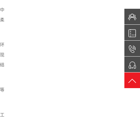
于中
新柔
造环
实现
织结
业等
”工