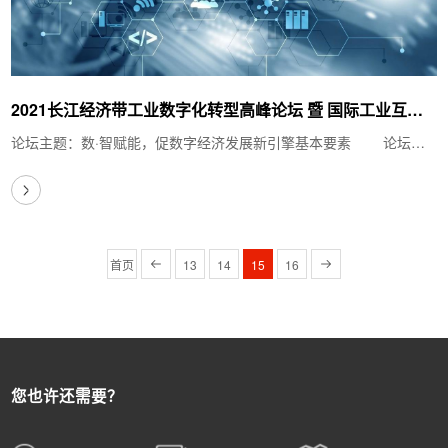
2021长江经济带工业数字化转型高峰论坛 暨 国际工业互联
网大会西南峰会
论坛主题：数·智赋能，促数字经济发展新引擎基本要素 论坛全
称：2021长江经济…
首页
13
14
15
16
您也许还需要？