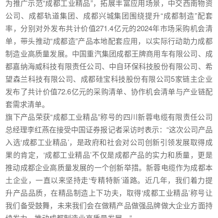
为推广示范“成都工业精品”，拓展丰富应用场景，中交西南物资
公司、成都轨道集团、成都兴城集团围绕提升“成都制造”配套
率，分别对外发布共计价值271.4亿元的2024年市场采购机会清
单，带头推动“成都造”产品本地配套应用，以实际行动助力成都
制造业高质量发展。中国重汽集团成都王牌商用车有限公司、成
都嘉纳海威科技有限责任公司、中自环保科技股份有限公司、希
望森兰科技有限公司、成都硅宝科技股份有限公司5家链主企业
发布了共计价值72.6亿元的采购清单、协作机会清单与产业链配
套需求清单。
旗下产品荣获“成都工业精品”称号的四川新蓉电缆有限责任公司
总经理李红燕在接受中国证券报记者采访时表示：“这次公司产品
入选‘成都工业精品’，是政府和社会对公司创新引领发展取得成
果的肯定，‘成都工业精品’不仅是成都产品的实力和质量，更是
推动成都企业高质量发展的一个创新举措。新蓉电缆作为成都本
土企业，一直以来坚持走‘专精特新’道路。近几年，我们着力提
升产品品质，在精品制造上下功夫，取得‘成都工业精品’称号让
我们备受鼓舞，未来我们会在做精产品做强品牌做大企业方面持
续发力，推动成都制造业高质量发展。”